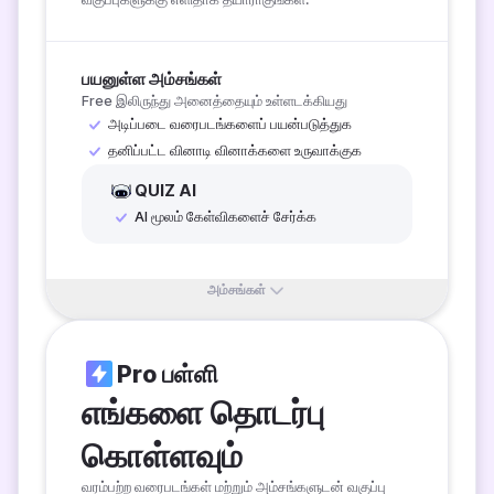
பயனுள்ள அம்சங்கள்
Free இலிருந்து அனைத்தையும் உள்ளடக்கியது
அடிப்படை வரைபடங்களைப் பயன்படுத்துக
தனிப்பட்ட வினாடி வினாக்களை உருவாக்குக
QUIZ AI
AI மூலம் கேள்விகளைச் சேர்க்க
அம்சங்கள்
Pro பள்ளி
எங்களை தொடர்பு 
கொள்ளவும்
வரம்பற்ற வரைபடங்கள் மற்றும் அம்சங்களுடன் வகுப்பு 