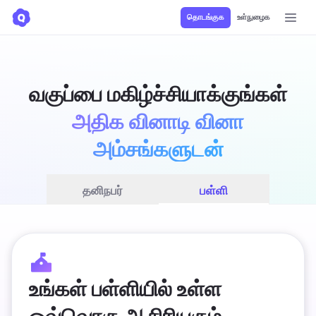
தொடங்குக
உள்நுழைக
அதிக வினாடி வினா
அம்சங்களுடன்
தனிநபர்
பள்ளி
உங்கள் பள்ளியில் உள்ள 