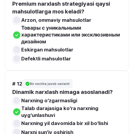
Premium narxlash strategiyasi qaysi 
mahsulotlarga mos keladi?
Arzon, ommaviy mahsulotlar
Товары с уникальными 
характеристиками или эксклюзивным 
дизайном
Eskirgan mahsulotlar
Defektli mahsulotlar
# 12
Bir nechta javob varianti
Dinamik narxlash nimaga asoslanadi?
Narxning o‘zgarmasligi
Talab darajasiga ko‘ra narxning 
uyg‘unlashuvi
Narxning yil davomida bir xil bo‘lishi
Narxni sun’iy oshirish