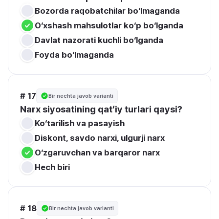
Bozorda raqobatchilar bo‘lmaganda
O‘xshash mahsulotlar ko‘p bo‘lganda
Davlat nazorati kuchli bo‘lganda
Foyda bo‘lmaganda
# 17
Bir nechta javob varianti
Narx siyosatining qat’iy turlari qaysi?
Ko‘tarilish va pasayish
Diskont, savdo narxi, ulgurji narx
O‘zgaruvchan va barqaror narx
Hech biri
# 18
Bir nechta javob varianti