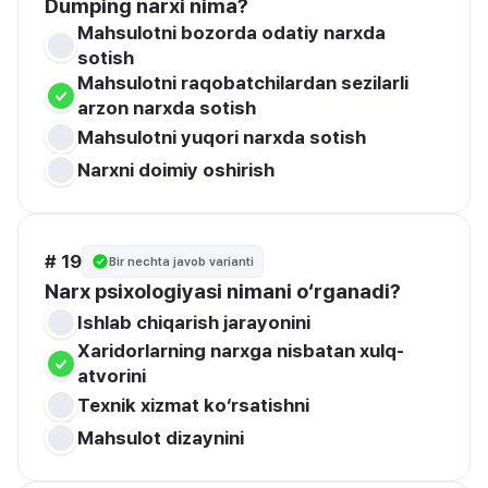
Dumping narxi nima?
Mahsulotni bozorda odatiy narxda 
sotish
Mahsulotni raqobatchilardan sezilarli 
arzon narxda sotish
Mahsulotni yuqori narxda sotish
Narxni doimiy oshirish
# 19
Bir nechta javob varianti
Narx psixologiyasi nimani o‘rganadi?
Ishlab chiqarish jarayonini
Xaridorlarning narxga nisbatan xulq-
atvorini
Texnik xizmat ko‘rsatishni
Mahsulot dizaynini