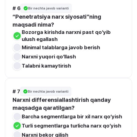
# 6
Bir nechta javob varianti
“Penetratsiya narx siyosati”ning 
maqsadi nima?
Bozorga kirishda narxni past qo‘yib 
ulush egallash
Minimal talablarga javob berish
Narxni yuqori qo‘llash
Talabni kamaytirish
# 7
Bir nechta javob varianti
Narxni differensiallashtirish qanday 
maqsadga qaratilgan?
Turli segmentlarga turlicha narx qo‘yish
Narxni bekor qilish