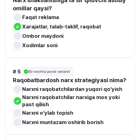
Narx shakllanishiga ta’sir qiluvchi asosiy 
omillar qaysi?
Faqat reklama
Xarajatlar, talab-taklif, raqobat
Ombor maydoni
Xodimlar soni
# 5
Bir nechta javob varianti
Raqobatbardosh narx strategiyasi nima?
Narxni raqobatchilardan yuqori qo‘yish
Narxni raqobatchilar narxiga mos yoki 
past qilish
Narxni o‘ylab topish
Narxni muntazam oshirib borish