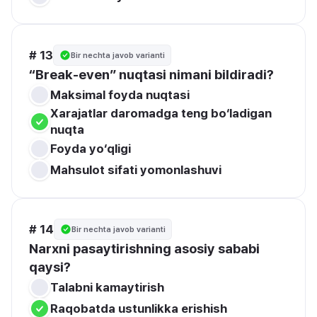
# 13
Bir nechta javob varianti
“Break-even” nuqtasi nimani bildiradi?
Maksimal foyda nuqtasi
Xarajatlar daromadga teng bo‘ladigan 
nuqta
Foyda yo‘qligi
Mahsulot sifati yomonlashuvi
# 14
Bir nechta javob varianti
Narxni pasaytirishning asosiy sababi 
qaysi?
Talabni kamaytirish
Raqobatda ustunlikka erishish