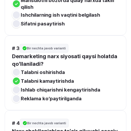
Mahsulotni bozorda qulay narxda taklif 
qilish
Ishchilarning ish vaqtini belgilash
Sifatni pasaytirish
# 3
Bir nechta javob varianti
Demarketing narx siyosati qaysi holatda 
qo‘llaniladi?
Talabni oshirishda
Talabni kamaytirishda
Ishlab chiqarishni kengaytirishda
Reklama ko‘paytirilganda
# 4
Bir nechta javob varianti