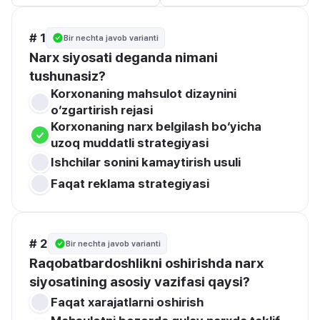
# 1
Bir nechta javob varianti
Narx siyosati deganda nimani 
tushunasiz?
Korxonaning mahsulot dizaynini 
o‘zgartirish rejasi
Korxonaning narx belgilash bo‘yicha 
uzoq muddatli strategiyasi
Ishchilar sonini kamaytirish usuli
Faqat reklama strategiyasi
# 2
Bir nechta javob varianti
Raqobatbardoshlikni oshirishda narx 
siyosatining asosiy vazifasi qaysi?
Faqat xarajatlarni oshirish