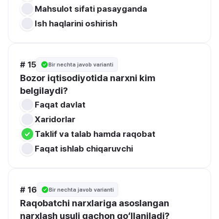
Mahsulot sifati pasayganda
Ish haqlarini oshirish
# 15
Bir nechta javob varianti
Bozor iqtisodiyotida narxni kim 
belgilaydi?
Faqat davlat
Xaridorlar
Taklif va talab hamda raqobat
Faqat ishlab chiqaruvchi
# 16
Bir nechta javob varianti
Raqobatchi narxlariga asoslangan 
narxlash usuli qachon qo‘llaniladi?