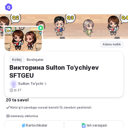
Викторина Sulton To'ychiyev SFTGEU
Sulton To'ychi
Ketma-ketlik
Kollej
Boshqalar
Викторина Sulton To'ychiyev 
SFTGEU
Sulton To'ychi
27
20 ta savol
Noto‘g‘ri javobga ruxsat berish
Javobni yashirish
ommaviy viktorina
Kartochkalar
Ish varaqasi