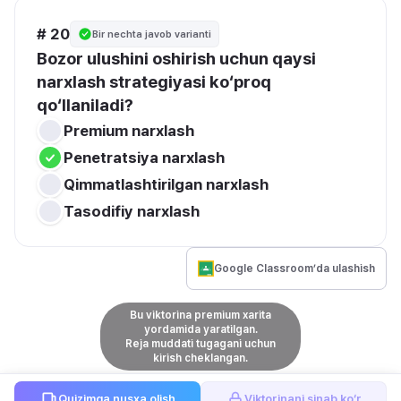
# 20
Bir nechta javob varianti
Bozor ulushini oshirish uchun qaysi 
narxlash strategiyasi ko‘proq 
qo‘llaniladi?
Premium narxlash
Penetratsiya narxlash
Qimmatlashtirilgan narxlash
Tasodifiy narxlash
Google Classroom’da ulashish
Bu viktorina premium xarita
yordamida yaratilgan.
Reja muddati tugagani uchun
kirish cheklangan.
Quizimga nusxa olish
Viktorinani sinab ko‘r