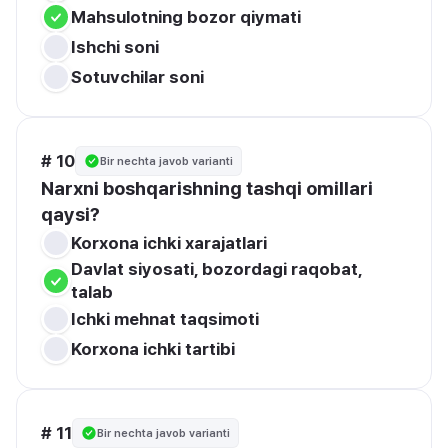
Mahsulotning bozor qiymati
Ishchi soni
Sotuvchilar soni
# 10
Bir nechta javob varianti
Narxni boshqarishning tashqi omillari 
qaysi?
Korxona ichki xarajatlari
Davlat siyosati, bozordagi raqobat, 
talab
Ichki mehnat taqsimoti
Korxona ichki tartibi
# 11
Bir nechta javob varianti