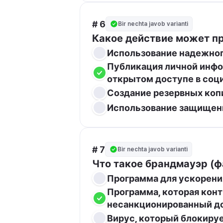
# 6
Bir nechta javob varianti
Какое действие может пр
Использование надежног
Публикация личной инфор
открытом доступе в соц
Создание резервных коп
Использование защищенн
# 7
Bir nechta javob varianti
Что такое брандмауэр (ф
Программа для ускорени
Программа, которая конт
несанкционированный до
Вирус, который блокируе