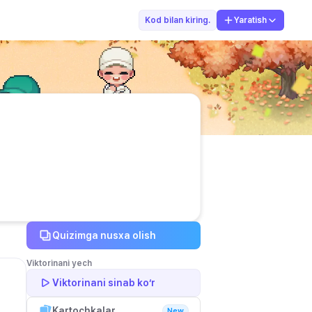
Shalola
Kod bilan kiring.
Yaratish
Quizimga nusxa olish
Viktorinani yech
Viktorinani sinab ko‘r
Kartochkalar
New