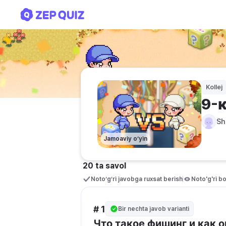
9-класс электронный б
Kollej
9-
Sh
Jamoaviy o‘yin
20 ta savol
Noto‘g‘ri javobga ruxsat berish
Noto'g'ri bo
# 1
Bir nechta javob varianti
Что такое фишинг и как 