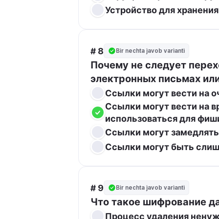
Устройство для хранения
# 8
Bir nechta javob varianti
Почему не следует перех
электронных письмах ил
Ссылки могут вести на о
Ссылки могут вести на в
использоваться для фиш
Ссылки могут замедлять
Ссылки могут быть сли
# 9
Bir nechta javob varianti
Что такое шифрование д
Процесс удаления ненуж