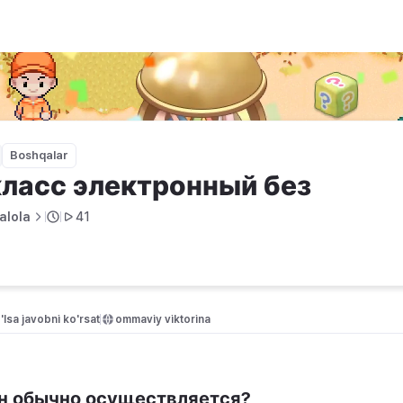
ез
Boshqalar
класс электронный без
alola
41
'lsa javobni ko'rsat
ommaviy viktorina
он обычно осуществляется?