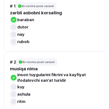
# 1
Bir nechta javob varianti
zarbli asbobni korsating
baraban 
dutor
nay
rubob
# 2
Bir nechta javob varianti
musiqa nima 
inson tuygularini fikrini va kayfiyat 
ifodalovchi san'at turidir 
kuy
ashula 
ritm