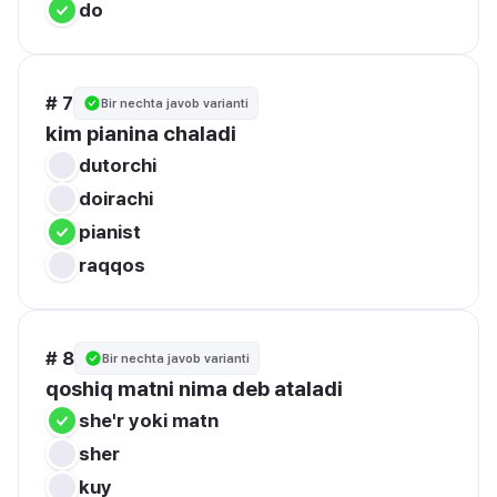
do
# 7
Bir nechta javob varianti
kim pianina chaladi
dutorchi 
doirachi
pianist
raqqos
# 8
Bir nechta javob varianti
qoshiq matni nima deb ataladi
she'r yoki matn 
sher
kuy