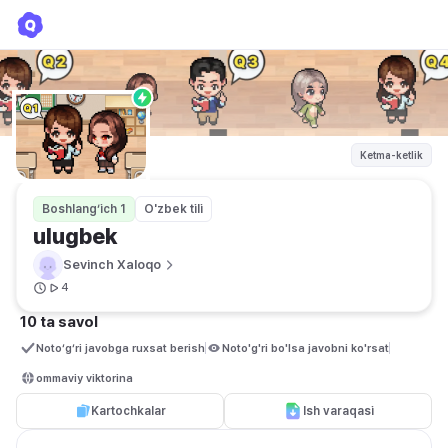
ulugbek
Sevinch Xaloqo
Ketma-ketlik
Boshlang‘ich 1
O'zbek tili
ulugbek
Sevinch Xaloqo
4
10 ta savol
Noto‘g‘ri javobga ruxsat berish
Noto'g'ri bo'lsa javobni ko'rsat
ommaviy viktorina
Kartochkalar
Ish varaqasi