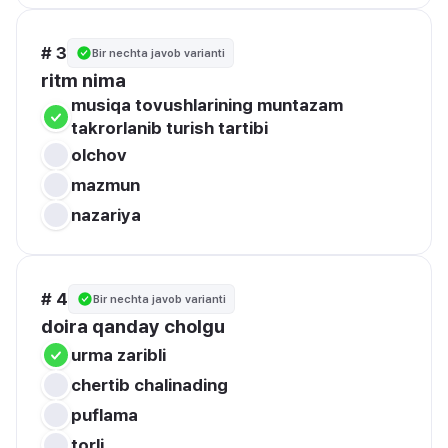
# 3
Bir nechta javob varianti
ritm nima 
musiqa tovushlarining muntazam 
takrorlanib turish tartibi
olchov
mazmun 
nazariya
# 4
Bir nechta javob varianti
doira qanday cholgu
urma zaribli
chertib chalinading
puflama 
torli