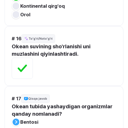
Kontinental qirg'oq
Orol
# 16
To'g'ri/Noto'g'ri
Okean suvining sho'rlanishi uni 
muzlashini qiyinlashtiradi.
# 17
Qisqa javob
Okean tubida yashaydigan organizmlar 
qanday nomlanadi?
Bentosi