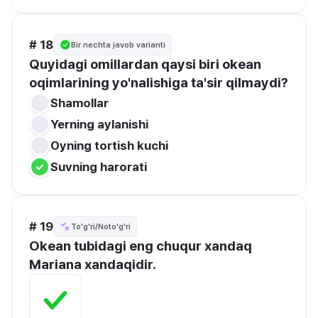
# 18
Bir nechta javob varianti
Quyidagi omillardan qaysi biri okean 
oqimlarining yo'nalishiga ta'sir qilmaydi?
Shamollar
Yerning aylanishi
Oyning tortish kuchi
Suvning harorati
# 19
To'g'ri/Noto'g'ri
Okean tubidagi eng chuqur xandaq 
Mariana xandaqidir.