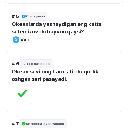
# 5
Qisqa javob
Okeanlarda yashaydigan eng katta 
sutemizuvchi hayvon qaysi?
Vali
# 6
To'g'ri/Noto'g'ri
Okean suvining harorati chuqurlik 
oshgan sari pasayadi.
# 7
Bir nechta javob varianti