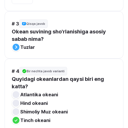
# 3
Qisqa javob
Okean suvining sho'rlanishiga asosiy 
sabab nima?
Tuzlar
# 4
Bir nechta javob varianti
Quyidagi okeanlardan qaysi biri eng 
katta?
Atlantika okeani
Hind okeani
Shimoliy Muz okeani
Tinch okeani