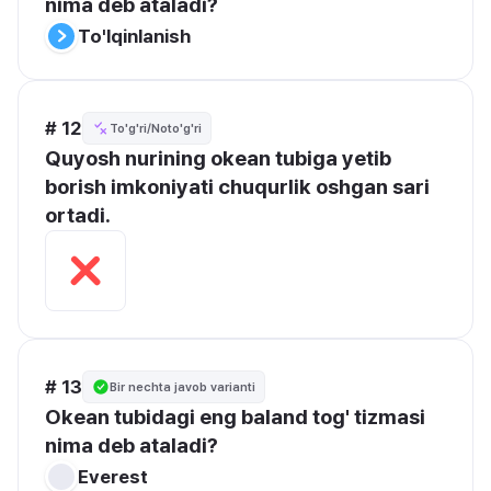
nima deb ataladi?
To'lqinlanish
# 12
To'g'ri/Noto'g'ri
Quyosh nurining okean tubiga yetib 
borish imkoniyati chuqurlik oshgan sari 
ortadi.
# 13
Bir nechta javob varianti
Okean tubidagi eng baland tog' tizmasi 
nima deb ataladi?
Everest