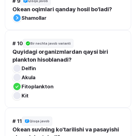
# 9
Qisqa javob
Okean oqimlari qanday hosil bo'ladi?
Shamollar
# 10
Bir nechta javob varianti
Quyidagi organizmlardan qaysi biri 
plankton hisoblanadi?
Delfin
Akula
Fitoplankton
Kit
# 11
Qisqa javob
Okean suvining ko'tarilishi va pasayishi 