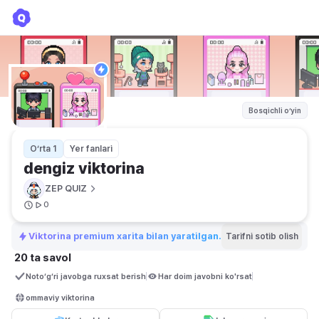
dengiz viktorina
ZEP QUIZ
Bosqichli o‘yin
O‘rta 1
Yer fanlari
dengiz viktorina
ZEP QUIZ
0
Viktorina premium xarita bilan yaratilgan.
Tarifni sotib olish
20 ta savol
Noto‘g‘ri javobga ruxsat berish
Har doim javobni ko'rsat
ommaviy viktorina