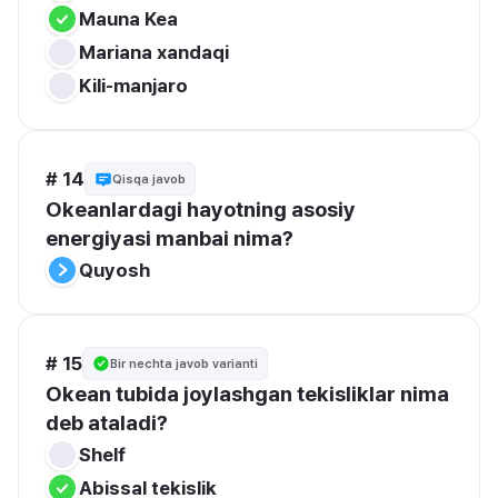
Mauna Kea
Mariana xandaqi
Kili-manjaro
# 14
Qisqa javob
Okeanlardagi hayotning asosiy 
energiyasi manbai nima?
Quyosh
# 15
Bir nechta javob varianti
Okean tubida joylashgan tekisliklar nima 
deb ataladi?
Shelf
Abissal tekislik