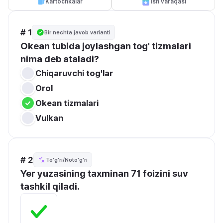
Kartochkalar
Ish varaqasi
# 1
Bir nechta javob varianti
Okean tubida joylashgan tog' tizmalari 
nima deb ataladi?
Chiqaruvchi tog'lar
Orol
Okean tizmalari
Vulkan
# 2
To'g'ri/Noto'g'ri
Yer yuzasining taxminan 71 foizini suv 
tashkil qiladi.