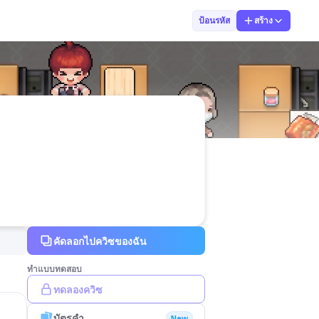
Pat Patcharee
ป้อนรหัส
สร้าง
คัดลอกไปควิซของฉัน
ทำแบบทดสอบ
ทดลองควิซ
บัตรคำ
New