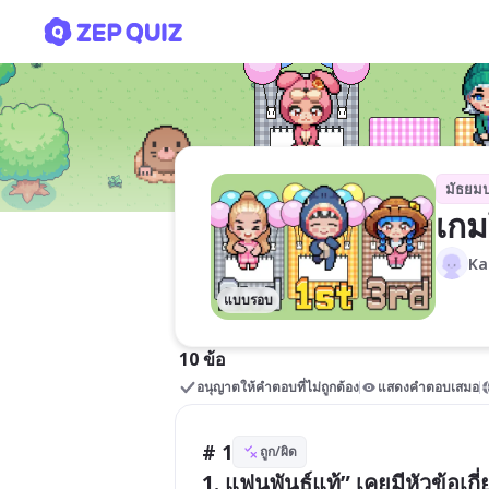
เกมโชว์ kantinan m.4/4(6)
มัธยม
เกม
Ka
แบบรอบ
10 ข้อ
อนุญาตให้คำตอบที่ไม่ถูกต้อง
แสดงคำตอบเสมอ
# 1
ถูก/ผิด
1. แฟนพันธุ์แท้” เคยมีหัวข้อเ