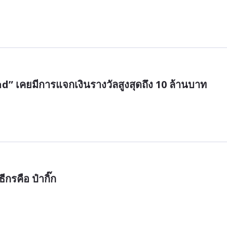
d” เคยมีการแจกเงินรางวัลสูงสุดถึง 10 ล้านบาท
กรคือ ป๋ากิ๊ก