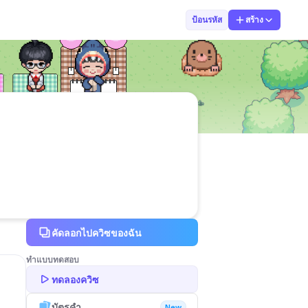
Kantinan Wanta
ป้อนรหัส
สร้าง
คัดลอกไปควิซของฉัน
ทำแบบทดสอบ
ทดลองควิซ
บัตรคำ
New