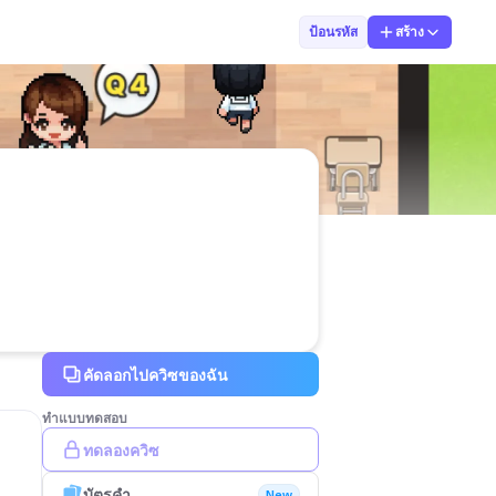
Tk Channal
ป้อนรหัส
สร้าง
คัดลอกไปควิซของฉัน
ทำแบบทดสอบ
ทดลองควิซ
บัตรคำ
New