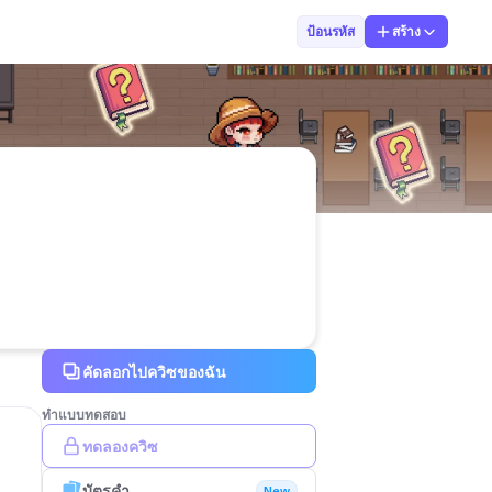
Phatcharanut I
ป้อนรหัส
สร้าง
คัดลอกไปควิซของฉัน
ทำแบบทดสอบ
ทดลองควิซ
บัตรคำ
New