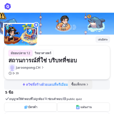
สถานการณ์ที่ใช่ บริบทที่ชอบ
Jaroonpong.CH
เล่นอิสระ
มัธยมปลาย 12
วิทยาศาสตร์
สถานการณ์ที่ใช่ บริบทที่ชอบ
Jaroonpong.CH
39
ควิซที่สร้างด้วยแผนที่พรีเมียม
ซื้อแพ็กเกจ
5 ข้อ
อนุญาตให้คำตอบที่ไม่ถูกต้อง
ซ่อนคำตอบ
public quiz
บัตรคำ
แผ่นงาน