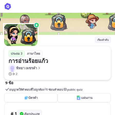
การอ่านร้อยแก้ว
พิทยา เพชรคํา
เรียงลำดับ
ประถม 3
ภาษาไทย
การอ่านร้อยแก้ว
พิทยา เพชรคํา
2
9 ข้อ
อนุญาตให้คำตอบที่ไม่ถูกต้อง
ซ่อนคำตอบ
public quiz
บัตรคำ
แผ่นงาน
# 1
เลือกประเภท