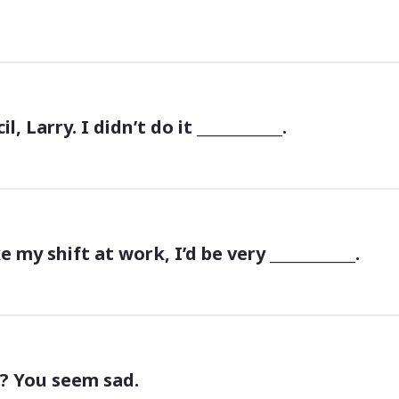
, Larry. I didn’t do it ____________.
e my shift at work, I’d be very ____________.
ie? You seem sad.