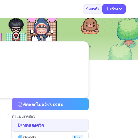
Budsakorn Sukt
ป้อนรหัส
สร้าง
คัดลอกไปควิซของฉัน
ทำแบบทดสอบ
ทดลองควิซ
บัตรคำ
New