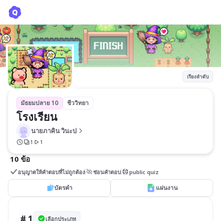
โรงเรียน
นายภาคิน วินะป
เรียงลำดับ
มัธยมปลาย 10
ชีววิทยา
โรงเรียน
นายภาคิน วินะป
1
1
10 ข้อ
อนุญาตให้คำตอบที่ไม่ถูกต้อง
ซ่อนคำตอบ
public quiz
บัตรคำ
แผ่นงาน
# 1
เลือกประเภท