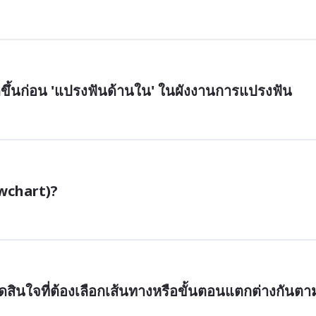
ดขึ้นก่อน 'แปรงฟันด้านใน' ในผังงานการแปรงฟัน
owchart)?
สินใจที่ต้องเลือกเส้นทางหรือขั้นตอนแตกต่างกันตา