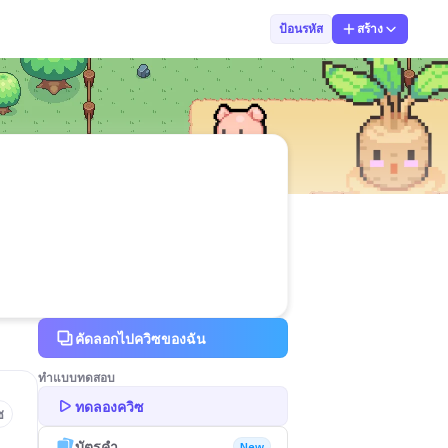
Oo Pherry Oo
ป้อนรหัส
สร้าง
คัดลอกไปควิซของฉัน
ทำแบบทดสอบ
ทดลองควิซ
ซ
บัตรคำ
New