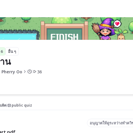
 6
อื่น ๆ
งาน
 Pherry Oo
36
บผิด
public quiz
อนุญาตให้ดูระหว่างทำควิ
art.pdf