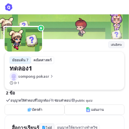
ทดลอง1
sompong pokasr
เล่นอิสระ
มัธยมต้น 7
คณิตศาสตร์
ทดลอง1
sompong pokasr
1
2 ข้อ
อนุญาตให้คำตอบที่ไม่ถูกต้อง
ซ่อนคำตอบ
public quiz
บัตรคำ
แผ่นงาน
สื่อการเรียนรู้
อนุญาตให้ดูระหว่างทำควิซ
ไฟล์