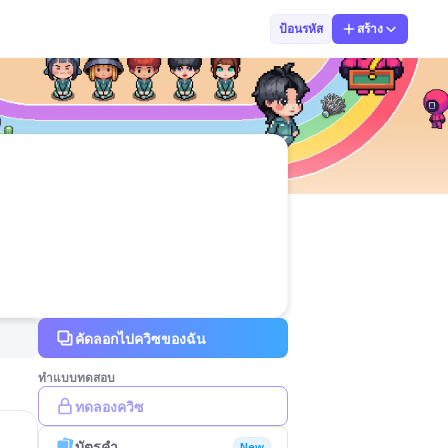
马晋美
ป้อนรหัส
สร้าง
คัดลอกไปควิซของฉัน
ทำแบบทดสอบ
ทดลองควิซ
บัตรคำ
New