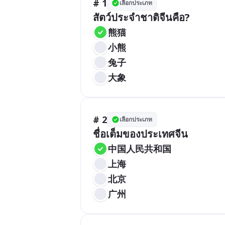
# 1
เลือกประเภท
สัตว์ประจำชาติจีนคือ?
熊猫
小熊
兔子
大象
# 2
เลือกประเภท
ชื่อเต็มของประเทศจีน
中国人民共和国
上海
北京
广州