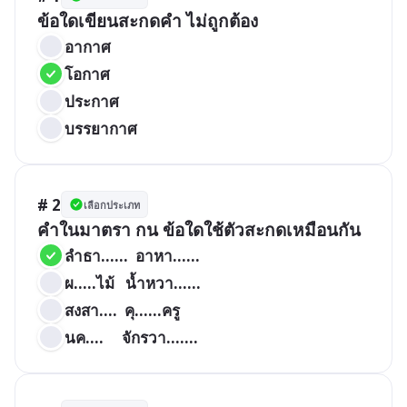
ข้อใดเขียนสะกดคำ ไม่ถูกต้อง
อากาศ
โอกาศ
ประกาศ
บรรยากาศ
# 2
เลือกประเภท
คำในมาตรา กน ข้อใดใช้ตัวสะกดเหมือนกัน
ลำธา……  อาหา……
ผ…..ไม้   น้ำหวา……
สงสา….  คุ……ครู
นค….     จักรวา…….