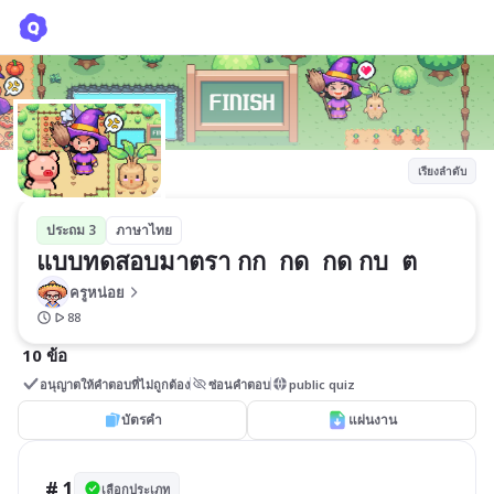
แบบทดสอบมาตรา กก กด กด กบ ต
ครูหน่อย
เรียงลำดับ
ประถม 3
ภาษาไทย
แบบทดสอบมาตรา กก  กด  กด กบ  ต
ครูหน่อย
88
10 ข้อ
อนุญาตให้คำตอบที่ไม่ถูกต้อง
ซ่อนคำตอบ
public quiz
บัตรคำ
แผ่นงาน
# 1
เลือกประเภท