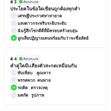
# 3
เลือกประเภท
ประโยคในข้อใดเขียนถูกต้องทุกคำ
เศรษฐีประกาศหาทายาด
แสงดาวกระพริบระยิบระยับ
ฉันรู้สึกโชกดีดีที่มีครอบครัวอบอุ่น
ลูกเสือปฏิญาณตนพร้อมกันว่าจะซื่อสัตย์
# 4
เลือกประเภท
คำคู่ใคมีเเสียงตัวสะกดเหมือนกัน
พับเพียบ    คูณหาร
พรรคพวก  คนพาล
รถติด   ตรวจเหตุ
มดกัด   รูปภาพ