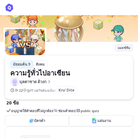
ความรู้ทั่วไปอาเซียน
มุตตาชาด ด้วงก
แมตช์ทีม
มัธยมต้น 9
สังคม
ความรู้ทั่วไปอาเซียน
มุตตาชาด ด้วงก
-
Kru’ Dite
22
ผู้สร้างควิซต้นฉบับ
20 ข้อ
อนุญาตให้คำตอบที่ไม่ถูกต้อง
ซ่อนคำตอบ
public quiz
บัตรคำ
แผ่นงาน