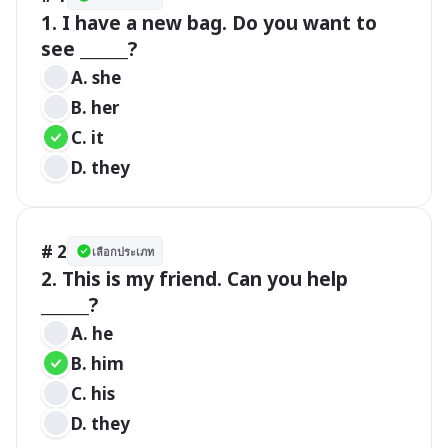
1. I have a new bag. Do you want to 
see ______?
A. she
B. her
C. it
D. they
# 2
เลือกประเภท
2. This is my friend. Can you help 
______?
A. he
B. him
C. his
D. they