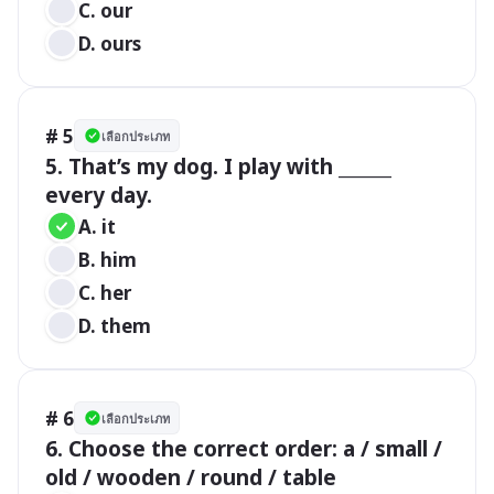
C. our
D. ours
# 5
เลือกประเภท
5. That’s my dog. I play with ______ 
every day.
A. it
B. him
C. her
D. them
# 6
เลือกประเภท
6. Choose the correct order: a / small / 
old / wooden / round / table