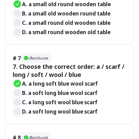
A. a small old round wooden table
B. a small old wooden round table
C. a small round old wooden table
D. a small round wooden old table
# 7
เลือกประเภท
7. Choose the correct order: a / scarf / 
long / soft / wool / blue
A. a long soft blue wool scarf
B. a soft long blue wool scarf
C. a long soft wool blue scarf
D. a soft long wool blue scarf
# 8
เลือกประเภท