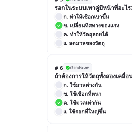
รอกในระบบเพาคู่มีหน้าที่อะไร
ก. ทำให้เชือกเบาขึ้น
ข. เปลี่ยนทิศทางของแรง
ค. ทำให้วัตถุลอยได้
ง. ลดมวลของวัตถุ
# 6
เลือกประเภท
ถ้าต้องการให้วัตถุทั้งสองเคลื่
ก. ใช้มวลต่างกัน
ข. ใช้เชือกที่หนา
ค. ใช้มวลเท่ากัน
ง. ใช้รอกที่ใหญ่ขึ้น