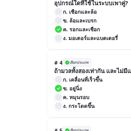
อุปกรณ์ใดที่ใช้ในระบบเพาคู่?
ก. เชือกและล้อ
ข. ล้อและเบรก
ค. รอกและเชือก
ง. มอเตอร์และแบตเตอรี่
# 4
เลือกประเภท
ถ้ามวลทั้งสองเท่ากัน และไม่ม
ก. เคลื่อนที่เร็วขึ้น
ข. อยู่นิ่ง
ค. หมุนรอบ
ง. กระโดดขึ้น
# 5
เลือกประเภท