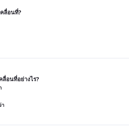
ลื่อนที่?
ลื่อนที่อย่างไร?
า
ว่า