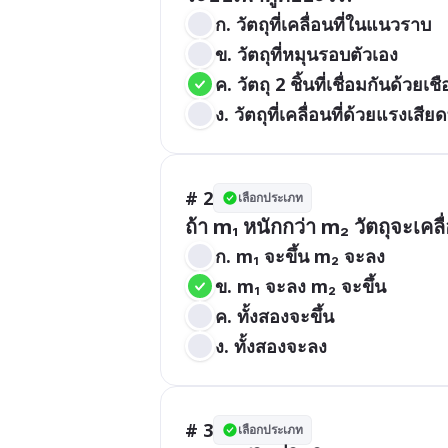
ก. วัตถุที่เคลื่อนที่ในแนวราบ
ข. วัตถุที่หมุนรอบตัวเอง
ค. วัตถุ 2 ชิ้นที่เชื่อมกันด้วยเ
ง. วัตถุที่เคลื่อนที่ด้วยแรงเสี
# 2
เลือกประเภท
ถ้า m₁ หนักกว่า m₂ วัตถุจะเคลื
ก. m₁ จะขึ้น m₂ จะลง
ข. m₁ จะลง m₂ จะขึ้น
ค. ทั้งสองจะขึ้น
ง. ทั้งสองจะลง
# 3
เลือกประเภท