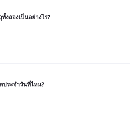
ุทั้งสองเป็นอย่างไร?
ตประจำวันที่ไหน?