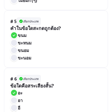
ไม้ยมก (ๆ)
# 5
เลือกประเภท
คำในข้อใดสะกดถูกต้อง?
ขนม
ขะหนม
ขนอม
ขะนอม
# 6
เลือกประเภท
ข้อใดคือสระเสียงสั้น?
อะ
อา
อี