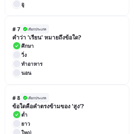
อู
# 7
เลือกประเภท
คำว่า 'เรียน' หมายถึงข้อใด?
ศึกษา
วิ่ง
ทำอาหาร
นอน
# 8
เลือกประเภท
ข้อใดคือคำตรงข้ามของ 'สูง'?
ต่ำ
ยาว
ใหญ่