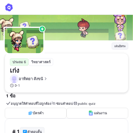
เก่ง
อาทิตยา สังขนั
เล่นอิสระ
ประถม 6
วิทยาศาสตร์
เก่ง
อาทิตยา สังขนั
1
1 ข้อ
อนุญาตให้คำตอบที่ไม่ถูกต้อง
ซ่อนคำตอบ
public quiz
บัตรคำ
แผ่นงาน
# 1
คำตอบสั้น