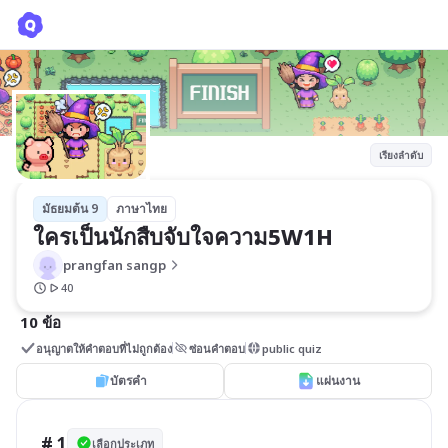
ใครเป็นนักสืบจับใจความ5W1H
prangfan sangp
เรียงลำดับ
มัธยมต้น 9
ภาษาไทย
ใครเป็นนักสืบจับใจความ5W1H
prangfan sangp
40
10 ข้อ
อนุญาตให้คำตอบที่ไม่ถูกต้อง
ซ่อนคำตอบ
public quiz
บัตรคำ
แผ่นงาน
# 1
เลือกประเภท