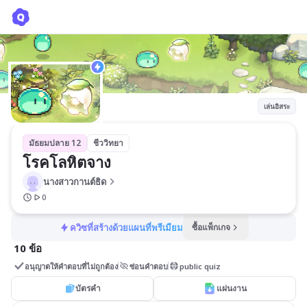
โรคโลหิตจาง
นางสาวกานต์ธิด
เล่นอิสระ
มัธยมปลาย 12
ชีววิทยา
โรคโลหิตจาง
นางสาวกานต์ธิด
0
ควิซที่สร้างด้วยแผนที่พรีเมียม
ซื้อแพ็กเกจ
10 ข้อ
อนุญาตให้คำตอบที่ไม่ถูกต้อง
ซ่อนคำตอบ
public quiz
บัตรคำ
แผ่นงาน