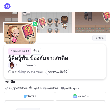
รู้คิดรู้ทัน ป้องกันยาเสพติด
Phung Yam
เล่นอิสระ
มัธยมปลาย 10
อื่น ๆ
รู้คิดรู้ทัน ป้องกันยาเสพติด
Phung Yam
-
นพวรรณ สิงห์น้
116
ผู้สร้างควิซต้นฉบับ
20 ข้อ
อนุญาตให้คำตอบที่ไม่ถูกต้อง
ซ่อนคำตอบ
public quiz
บัตรคำ
แผ่นงาน