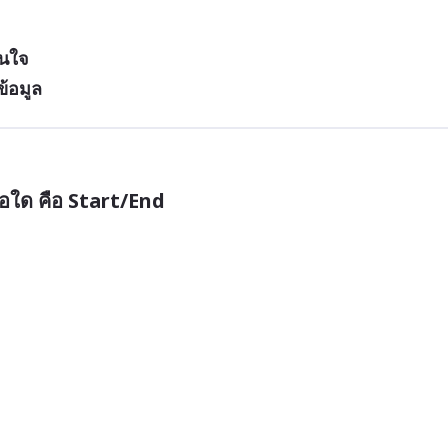
ินใจ
้อมูล
อใด คือ Start/End