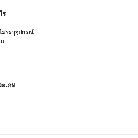
ไร
ม่ระบุอุปกรณ์
รม
ประเภท