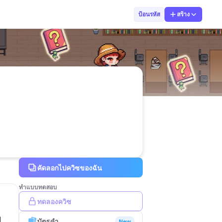
ploywalee prom
ป้อนรหัส
สร้าง
คัดลอกไปควิซของฉัน
ทำแบบทดสอบ
ทดลองควิซ
ม
บัตรคำ
New