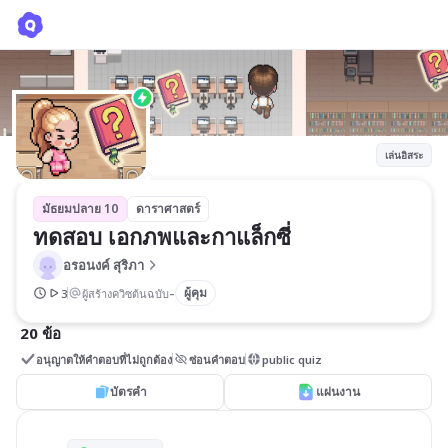
ทดสอบ เอกภพและกาแล็กซี่
อรอนงค์ สุริภา
เล่นอิสระ
มัธยมปลาย 10
ดาราศาสตร์
ทดสอบ เอกภพและกาแล็กซี่ 
อรอนงค์ สุริภา
-
ผู้คุม
3
ผู้สร้างควิซต้นฉบับ
20 ข้อ
อนุญาตให้คำตอบที่ไม่ถูกต้อง
ซ่อนคำตอบ
public quiz
บัตรคำ
แผ่นงาน