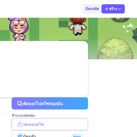
Kritsada Karnm
ป้อนรหัส
สร้าง
คัดลอกไปควิซของฉัน
ทำแบบทดสอบ
ทดลองควิซ
บัตรคำ
New