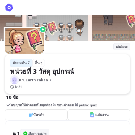
หน่วยที่ 3 วัสดุ อุปกรณ์
KruEarth raksa
เล่นอิสระ
มัธยมต้น 7
อื่น ๆ
หน่วยที่ 3 วัสดุ อุปกรณ์
KruEarth raksa
31
10 ข้อ
อนุญาตให้คำตอบที่ไม่ถูกต้อง
ซ่อนคำตอบ
public quiz
บัตรคำ
แผ่นงาน
# 1
เลือกประเภท