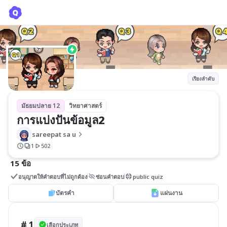
การแบ่งปันข้อมูล2
sareepat sa u
เรียงลำดับ
มัธยมปลาย 12
วิทยาศาสตร์
การแบ่งปันข้อมูล2
sareepat sa u
1
502
15 ข้อ
อนุญาตให้คำตอบที่ไม่ถูกต้อง
ซ่อนคำตอบ
public quiz
บัตรคำ
แผ่นงาน
# 1
เลือกประเภท