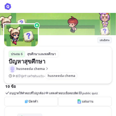
ปัญหาสุขศึกษา
husneeda chema
เล่นอิสระ
ประถม 6
สุขศึกษาและพลศึกษา
ปัญหาสุขศึกษา
husneeda chema
-
husneeda chema
0
ผู้สร้างควิซต้นฉบับ
10 ข้อ
อนุญาตให้คำตอบที่ไม่ถูกต้อง
แสดงคำตอบเมื่อตอบผิด
public quiz
บัตรคำ
แผ่นงาน