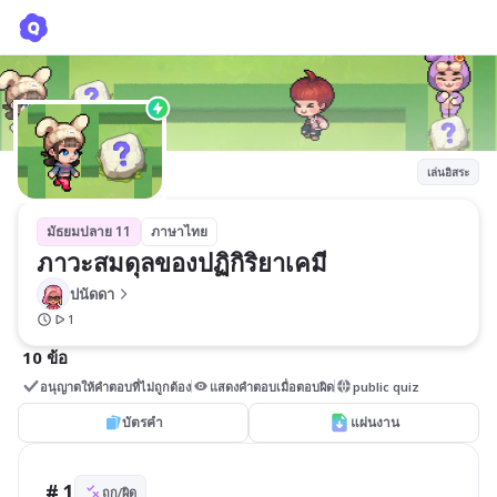
ภาวะสมดุลของปฏิกิริยาเคมี
ปนัดดา
เล่นอิสระ
มัธยมปลาย 11
ภาษาไทย
ภาวะสมดุลของปฏิกิริยาเคมี
ปนัดดา
1
10 ข้อ
อนุญาตให้คำตอบที่ไม่ถูกต้อง
แสดงคำตอบเมื่อตอบผิด
public quiz
บัตรคำ
แผ่นงาน
# 1
ถูก/ผิด