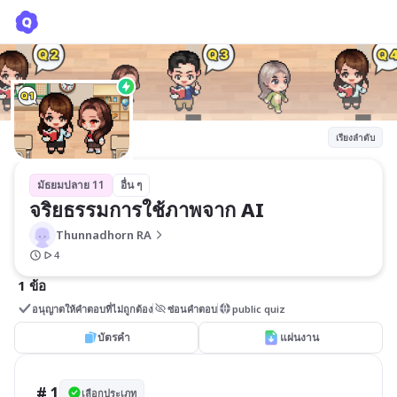
จริยธรรมการใช้ภาพจาก AI
Thunnadhorn RA
เรียงลำดับ
มัธยมปลาย 11
อื่น ๆ
จริยธรรมการใช้ภาพจาก AI
Thunnadhorn RA
4
1 ข้อ
อนุญาตให้คำตอบที่ไม่ถูกต้อง
ซ่อนคำตอบ
public quiz
บัตรคำ
แผ่นงาน
# 1
เลือกประเภท