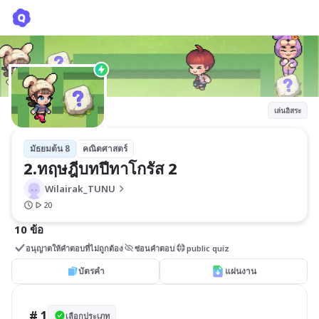
2.ทฤษฎีบทปีทาโกรัส 2
Wilairak_TUNU
เล่นอิสระ
มัธยมต้น 8
คณิตศาสตร์
2.ทฤษฎีบทปีทาโกรัส 2
Wilairak_TUNU
20
10 ข้อ
อนุญาตให้คำตอบที่ไม่ถูกต้อง
ซ่อนคำตอบ
public quiz
บัตรคำ
แผ่นงาน
# 1
เลือกประเภท