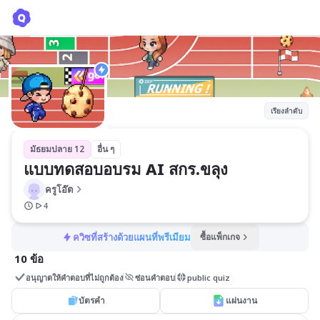
แบบทดสอบอบรม AI สกร.ขลุง
ครูโอ๊ต
เรียงลำดับ
มัธยมปลาย 12
อื่น ๆ
แบบทดสอบอบรม AI สกร.ขลุง
ครูโอ๊ต
4
ควิซที่สร้างด้วยแผนที่พรีเมียม
ซื้อแพ็กเกจ
10 ข้อ
อนุญาตให้คำตอบที่ไม่ถูกต้อง
ซ่อนคำตอบ
public quiz
บัตรคำ
แผ่นงาน