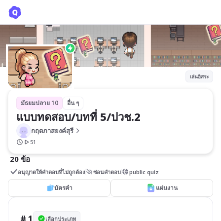
แบบทดสอบ/บทที่ 5/ปวช.2
กฤตภาสยงค์สุรี
เล่นอิสระ
มัธยมปลาย 10
อื่น ๆ
แบบทดสอบ/บทที่ 5/ปวช.2
กฤตภาสยงค์สุรี
51
20 ข้อ
อนุญาตให้คำตอบที่ไม่ถูกต้อง
ซ่อนคำตอบ
public quiz
บัตรคำ
แผ่นงาน
# 1
เลือกประเภท