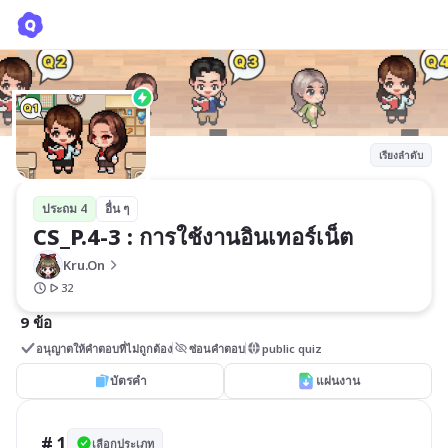
CS_P.4-3 : การใช้งานอินเทอร์เน็ต
Kru.On
เรียงลำดับ
ประถม 4
อื่น ๆ
CS_P.4-3 : การใช้งานอินเทอร์เน็ต
Kru.On
32
9 ข้อ
อนุญาตให้คำตอบที่ไม่ถูกต้อง
ซ่อนคำตอบ
public quiz
บัตรคำ
แผ่นงาน
# 1
เลือกประเภท