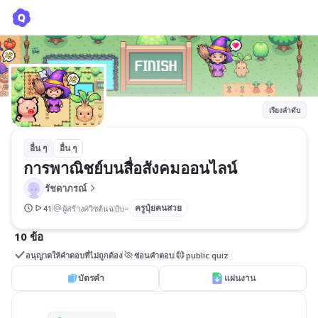
การพาณิชย์บนสื่อสังคมออนไลน์
รัชดาภรณ์
เรียงลำดับ
อื่น ๆ
อื่น ๆ
การพาณิชย์บนสื่อสังคมออนไลน์
รัชดาภรณ์
-
ครูปุ๋ยคนสวย
41
ผู้สร้างควิซต้นฉบับ
10 ข้อ
อนุญาตให้คำตอบที่ไม่ถูกต้อง
ซ่อนคำตอบ
public quiz
บัตรคำ
แผ่นงาน