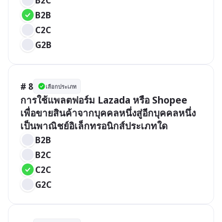
B2C
B2B
C2C
G2B
# 8
เลือกประเภท
การใช้แพลตฟอร์ม Lazada หรือ Shopee 
เพื่อขายสินค้าจากบุคคลหนึ่งสู่อีกบุคคลหนึ่ง
เป็นพาณิชย์อิเล็กทรอนิกส์ประเภทใด
B2B
B2C
C2C
G2C