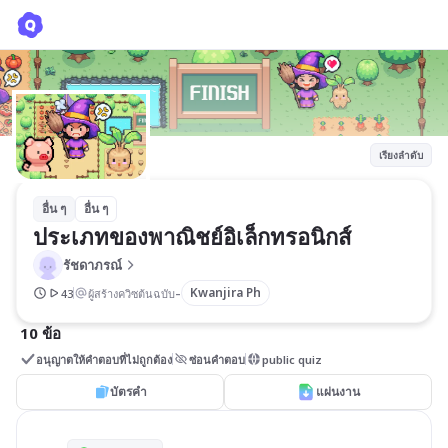
ประเภทของพาณิชย์อิเล็กทรอนิกส์
รัชดาภรณ์
เรียงลำดับ
อื่น ๆ
อื่น ๆ
ประเภทของพาณิชย์อิเล็กทรอนิกส์
รัชดาภรณ์
-
Kwanjira Ph
43
ผู้สร้างควิซต้นฉบับ
10 ข้อ
อนุญาตให้คำตอบที่ไม่ถูกต้อง
ซ่อนคำตอบ
public quiz
บัตรคำ
แผ่นงาน