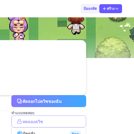
68563 Jiraniti
ป้อนรหัส
สร้าง
คัดลอกไปควิซของฉัน
ทำแบบทดสอบ
ทดลองควิซ
บัตรคำ
New