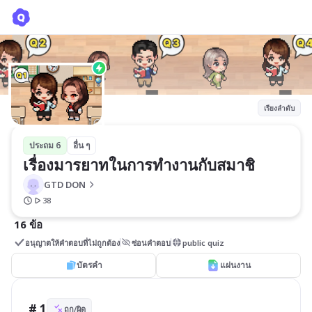
เรื่องมารยาทในการทำงานกับสมาชิ
GTD DON
เรียงลำดับ
ประถม 6
อื่น ๆ
เรื่องมารยาทในการทำงานกับสมาชิ
GTD DON
38
16 ข้อ
อนุญาตให้คำตอบที่ไม่ถูกต้อง
ซ่อนคำตอบ
public quiz
บัตรคำ
แผ่นงาน
# 1
ถูก/ผิด