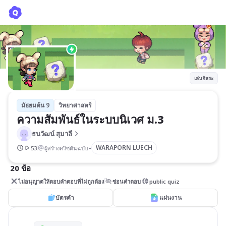
ความสัมพันธ์ในระบบนิเวศ ม.3
ธนวัฒน์ สุมาลี
เล่นอิสระ
มัธยมต้น 9
วิทยาศาสตร์
ความสัมพันธ์ในระบบนิเวศ ม.3
ธนวัฒน์ สุมาลี
-
WARAPORN LUECH
53
ผู้สร้างควิซต้นฉบับ
20 ข้อ
ไม่อนุญาตให้ตอบคำตอบที่ไม่ถูกต้อง
ซ่อนคำตอบ
public quiz
บัตรคำ
แผ่นงาน