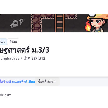
้น 9
สังคม
ษฐศาสตร์ ม.3/3
rongbabyvv
287
12
ี่สร้างด้วยแผนที่พรีเมียม
ซื้อแพ็กเกจ
lic quiz