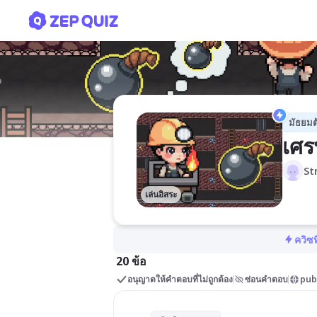
เศรษฐศาสตร์ ม.3/3
มัธยมต
เศร
St
เล่นอิสระ
ควิซท
20 ข้อ
อนุญาตให้คำตอบที่ไม่ถูกต้อง
ซ่อนคำตอบ
pub