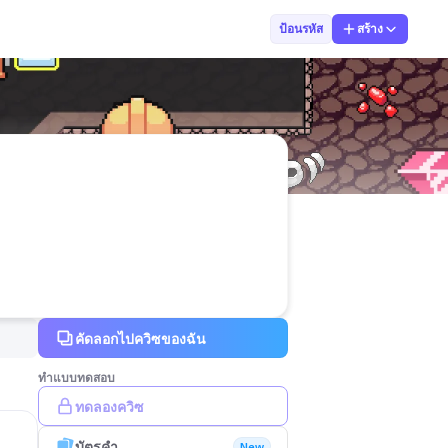
Strongbabyvv
ป้อนรหัส
สร้าง
คัดลอกไปควิซของฉัน
ทำแบบทดสอบ
ทดลองควิซ
บัตรคำ
New