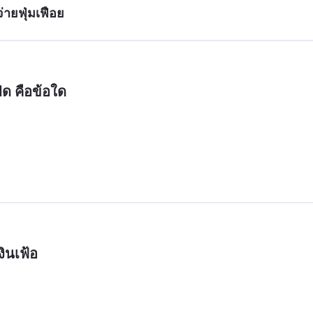
ายฟุ่มเฟือย
ืด คือข้อใด
งินเฟ้อ