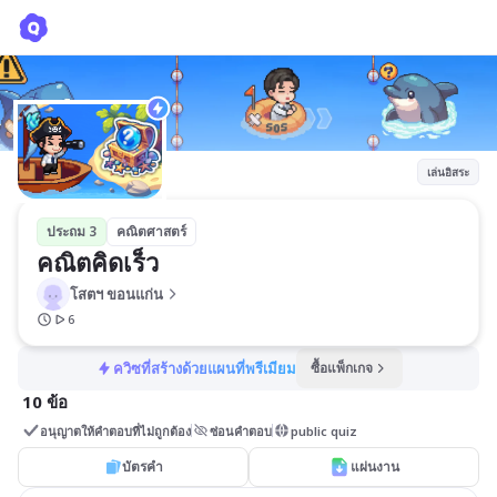
คณิตคิดเร็ว
โสตฯ ขอนแก่น
เล่นอิสระ
ประถม 3
คณิตศาสตร์
คณิตคิดเร็ว
โสตฯ ขอนแก่น
6
ควิซที่สร้างด้วยแผนที่พรีเมียม
ซื้อแพ็กเกจ
10 ข้อ
อนุญาตให้คำตอบที่ไม่ถูกต้อง
ซ่อนคำตอบ
public quiz
บัตรคำ
แผ่นงาน