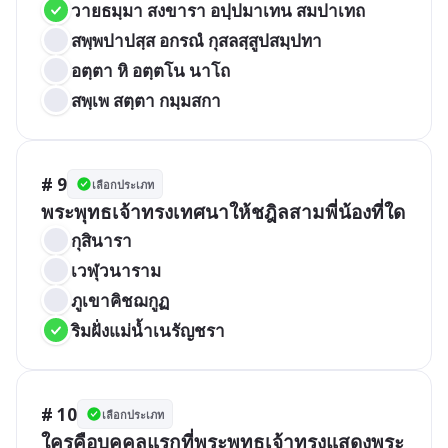
วายธมฺมา สงขารา อปฺปมาเทน สมปาเทถ
สพฺพปาปสฺส อกรณํ กุสลสฺสูปสมฺปทา
อตฺตา หิ อตฺตโน นาโถ
สพฺเพ สตฺตา กมฺมสกา
# 9
เลือกประเภท
พระพุทธเจ้าทรงเทศนาให้ชฎิลสามพี่น้องที่ใด 
กุสินารา 
เวฬุวนาราม 
ภูเขาคิชฌกูฏ
ริมฝั่งแม่น้ำเนรัญชรา 
# 10
เลือกประเภท
ใครคือบุคคลแรกที่พระพุทธเจ้าทรงแสดงพระ