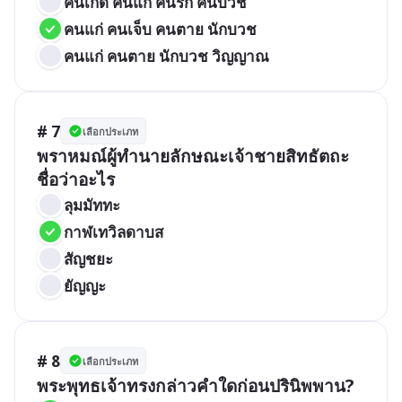
คนเกิด คนแก่ คนรัก คนบวช
คนแก่ คนเจ็บ คนตาย นักบวช
คนแก่ คนตาย นักบวช วิญญาณ
# 7
เลือกประเภท
พราหมณ์ผู้ทำนายลักษณะเจ้าชายสิทธัตถะ
ชื่อว่าอะไร
ลุมมัททะ
กาฬเทวิลดาบส
สัญชยะ
ยัญญะ
# 8
เลือกประเภท
พระพุทธเจ้าทรงกล่าวคำใดก่อนปรินิพพาน?