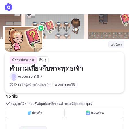
คำถามเกี่ยวกับพระพุทธเจ้า
woonzen18
เล่นอิสระ
มัธยมปลาย 10
อื่น ๆ
คำถามเกี่ยวกับพระพุทธเจ้า
woonzen18
-
woonzen18
19
ผู้สร้างควิซต้นฉบับ
15 ข้อ
อนุญาตให้คำตอบที่ไม่ถูกต้อง
ซ่อนคำตอบ
public quiz
บัตรคำ
แผ่นงาน