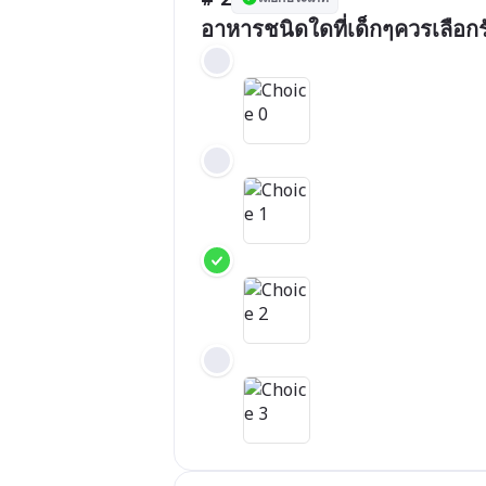
อาหารชนิดใดที่เด็กๆควรเลือ