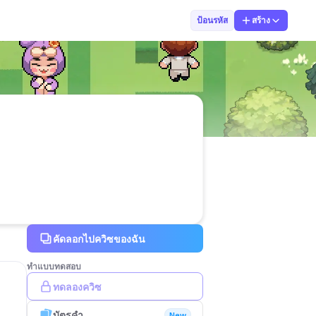
Woranan B.
ป้อนรหัส
สร้าง
คัดลอกไปควิซของฉัน
ทำแบบทดสอบ
ทดลองควิซ
บัตรคำ
New