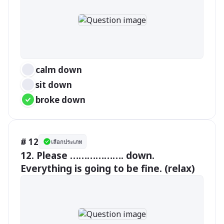
calm down 
sit down 
broke down 
# 12
เลือกประเภท
12. Please ………………. down. 
Everything is going to be fine. (relax)