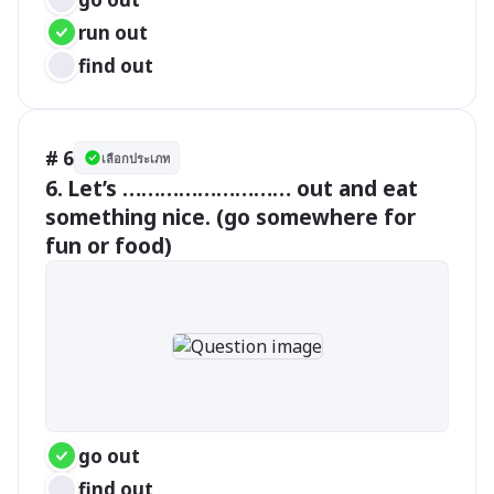
run out
find out 
# 6
เลือกประเภท
6.	Let’s ……………………… out and eat 
something nice. (go somewhere for 
fun or food)
go out
find out 