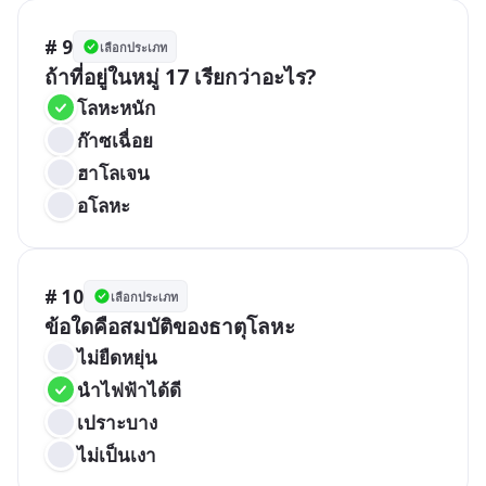
# 9
เลือกประเภท
ถ้าที่อยู่ในหมู่ 17 เรียกว่าอะไร?
โลหะหนัก
ก๊าซเฉื่อย
ฮาโลเจน
อโลหะ
# 10
เลือกประเภท
ข้อใดคือสมบัติของธาตุโลหะ
ไม่ยืดหยุ่น
นำไฟฟ้าได้ดี
เปราะบาง
ไม่เป็นเงา