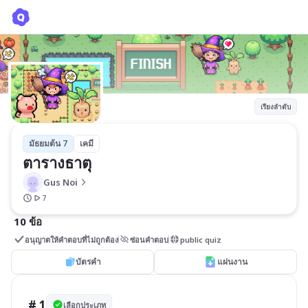
ตารางธาตุ
Gus Noi
เรียงลำดับ
มัธยมต้น 7
เคมี
ตารางธาตุ
Gus Noi
7
10 ข้อ
อนุญาตให้คำตอบที่ไม่ถูกต้อง
ซ่อนคำตอบ
public quiz
บัตรคำ
แผ่นงาน
# 1
เลือกประเภท