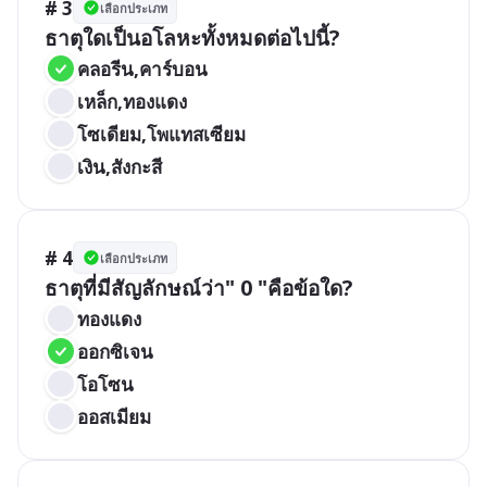
# 3
เลือกประเภท
ธาตุใดเป็นอโลหะทั้งหมดต่อไปนี้?
คลอรีน,คาร์บอน
เหล็ก,ทองแดง
โซเดียม,โพแทสเซียม
เงิน,สังกะสี
# 4
เลือกประเภท
ธาตุที่มีสัญลักษณ์ว่า" 0 "คือข้อใด?
ทองแดง
ออกซิเจน
โอโซน
ออสเมียม