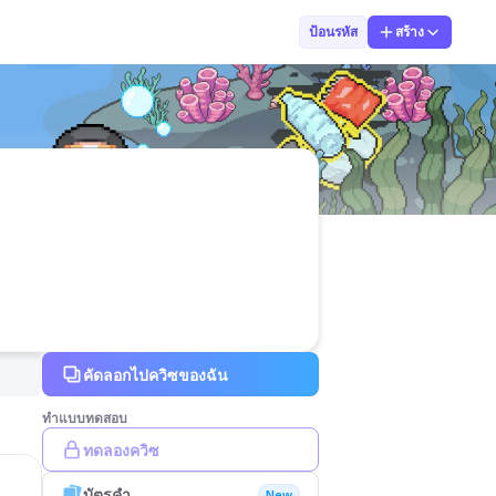
จันทกาล
ป้อนรหัส
สร้าง
คัดลอกไปควิซของฉัน
ทำแบบทดสอบ
ทดลองควิซ
บัตรคำ
New