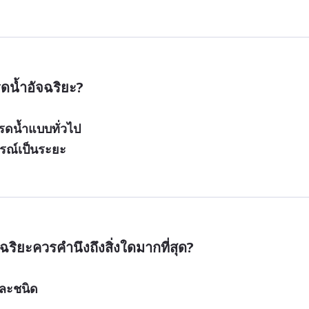
ดน้ำอัจฉริยะ?
รรดน้ำแบบทั่วไป
กรณ์เป็นระยะ
ิยะควรคำนึงถึงสิ่งใดมากที่สุด?
่ละชนิด