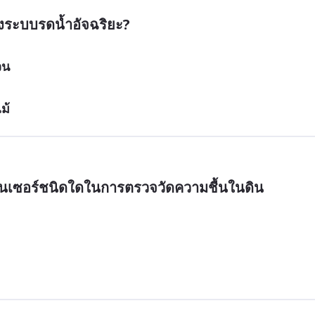
องระบบรดน้ำอัจฉริยะ?
วน
ม้
ซ็นเซอร์ชนิดใดในการตรวจวัดความชื้นในดิน