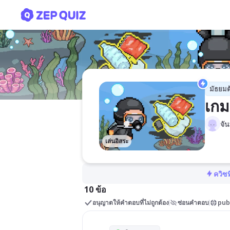
เกมหรรษา
มัธยมต
เก
จั
เล่นอิสระ
ควิซท
10 ข้อ
อนุญาตให้คำตอบที่ไม่ถูกต้อง
ซ่อนคำตอบ
pub