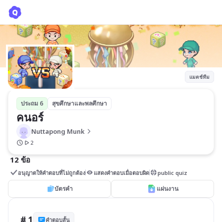
คนอร์
Nuttapong Munk
แมตช์ทีม
ประถม 6
สุขศึกษาและพลศึกษา
คนอร์
Nuttapong Munk
2
12 ข้อ
อนุญาตให้คำตอบที่ไม่ถูกต้อง
แสดงคำตอบเมื่อตอบผิด
public quiz
บัตรคำ
แผ่นงาน
# 1
คำตอบสั้น